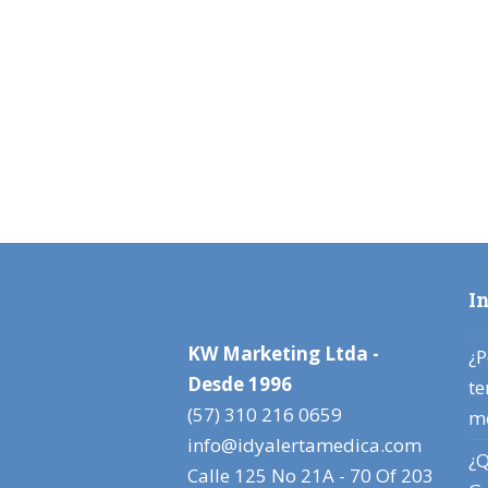
I
KW Marketing Ltda -
¿P
Desde 1996
te
(57) 310 216 0659
m
info@idyalertamedica.com
¿Q
Calle 125 No 21A - 70 Of 203