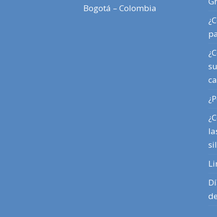
Gr
Bogotá – Colombia
¿C
pa
¿C
su
ca
¿P
¿C
la
si
Li
Dí
de